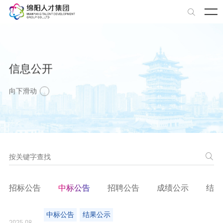

信息公开
向下滑动


招标公告
中标公告
招聘公告
成绩公示
结果
中标公告
结果公示
2025.08